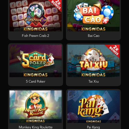
Fish Prawn Crab 2
Bai Cao
5 Card Poker
Tai Xiu
Monkey King Roulette
Pai Kang