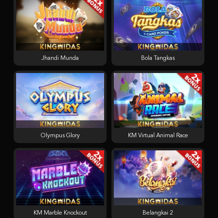
Jhandi Munda
Bola Tangkas
Olympus Glory
KM Virtual Animal Race
KM Marble Knockout
Belangkai 2