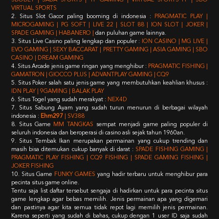
SBOBET | SABA SPORTS | TF GAMING | VIRTUAL SPORTS PP | SBO
VIRTUAL SPORTS
2. Situs Slot Gacor paling booming di indonesia :
PRAGMATIC PLAY |
MICROGAMING | PG SOFT | LIVE 22 | SLOT 88 | ION SLOT | JOKER |
SPADE GAMING | HABANERO |
dan puluhan game lainnya.
3. Situs Live Casino paling lengkap dan populer :
ION CASINO | MG LIVE |
EVO GAMING | SEXY BACCARAT | PRETTY GAMING | ASIA GAMING | SBO
CASINO | DREAM GAMING
4. Situs Arcade jenis game ringan yang menghibur :
PRAGMATIC FISHING |
GAMATRON | GIOCCO PLUS | ADVANTPLAY GAMING | CQ9
5. Situs Poker salah satu jenis game yang membutuhkan keahlian khusus :
IDN PLAY | 9GAMING | BALAK PLAY
6. Situs Togel yang sudah merakyat :
NEX4D
7. Situs Sabung Ayam yang sudah turun menurun di berbagai wilayah
indonesia :
Ehm297
| SV388
8. Situs Game
MM TANGKAS
sempat menjadi game paling populer di
seluruh indonesia dan beroperasi di casino asli sejak tahun 1960an.
9. Situs Tembak Ikan merupakan permainan yang cukup trending dan
masih bisa ditemukan cukup banyak di darat :
SPADE FISHING GAMING |
PRAGMATIC PLAY FISHING | CQ9 FISHING | SPADE GAMING FISHING |
JOKER FISHING
10. Situs Game
FUNKY GAMES
yang hadir terbaru untuk menghibur para
pecinta situs game online.
Tentu saja list daftar tersebut sengaja di hadirkan untuk para pecinta situs
game lengkap agar bebas memilih. Jenis permainan apa yang digemari
dan pastinya agar kita semua tidak repot lagi memilih jenis permainan.
Karena seperti yang sudah di bahas, cukup dengan 1 user ID saja sudah