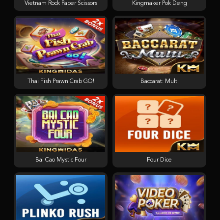
Vietnam Rock Paper Scissors
Kingmaker Pok Deng
Thai Fish Prawn Crab GO!
Baccarat: Multi
Bai Cao Mystic Four
Four Dice