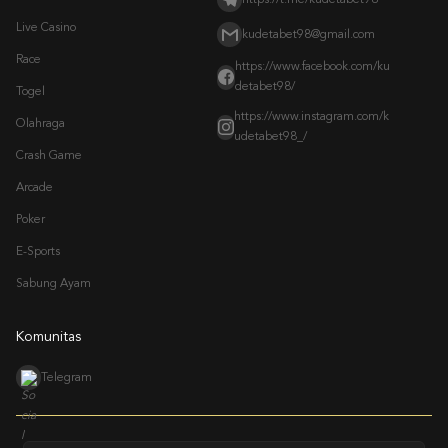
Live Casino
kudetabet98@gmail.com
Race
https://www.facebook.com/ku
detabet98/
Togel
https://www.instagram.com/k
Olahraga
udetabet98_/
Crash Game
Arcade
Poker
E-Sports
Sabung Ayam
Komunitas
Telegram