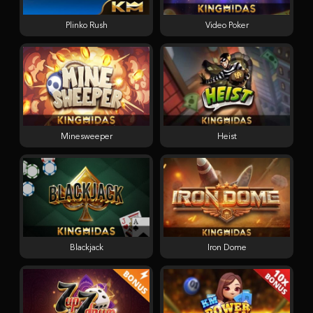
Plinko Rush
Video Poker
Minesweeper
Heist
Blackjack
Iron Dome