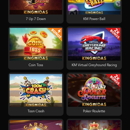
7 Up 7 Down
KM Power Ball
Coin Toss
KM Virtual Greyhound Racing
Toon Crash
Poker Roulette