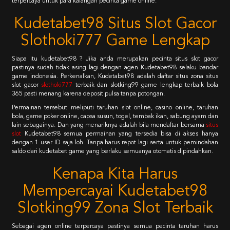
terpercaya untuk para kalangan pecinta game online.
Kudetabet98 Situs Slot Gacor
Slothoki777 Game Lengkap
Siapa itu kudetabet98 ? Jika anda merupakan pecinta situs slot gacor
pastinya sudah tidak asing lagi dengan agen Kudetabet98 selaku bandar
game indonesia. Perkenalkan, Kudetabet98 adalah daftar situs zona situs
slot gacor
slothoki777
terbaik dan slotking99 game lengkap terbaik bola
365 pasti menang karena deposit pulsa tanpa potongan.
Permainan tersebut meliputi taruhan slot online, casino online, taruhan
bola, game poker online, capsa susun, togel, tembak ikan, sabung ayam dan
lain sebagainya. Dan yang menariknya adalah bila mendaftar bersama
situs
slot
Kudetabet98 semua permainan yang tersedia bisa di akses hanya
dengan 1 user ID saja loh. Tanpa harus repot lagi serta untuk pemindahan
saldo dari kudetabet game yang berlaku semuanya otomatis dipindahkan.
Kenapa Kita Harus
Mempercayai Kudetabet98
Slotking99 Zona Slot Terbaik
Sebagai agen online terpercaya pastinya semua pecinta taruhan harus