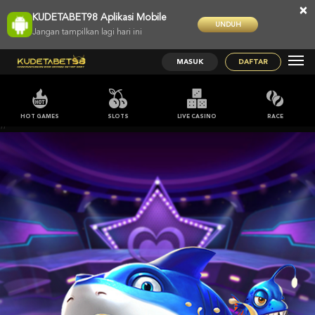
×
KUDETABET98 Aplikasi Mobile
UNDUH
Jangan tampilkan lagi hari ini
MASUK
DAFTAR
HOT GAMES
SLOTS
LIVE CASINO
RACE
;;