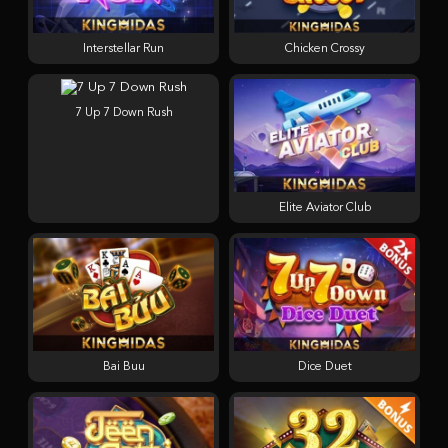
Interstellar Run
Chicken Crossy
7 Up 7 Down Rush
Elite Aviator Club
Bai Buu
Dice Duet