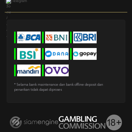
Telegram
* Selama bank maintenance dan bank offline deposit dan
penarikan tidak dapat diproses