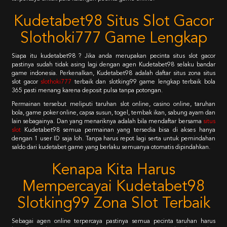
Kudetabet98 Situs Slot Gacor
Slothoki777 Game Lengkap
Siapa itu kudetabet98 ? Jika anda merupakan pecinta situs slot gacor
pastinya sudah tidak asing lagi dengan agen Kudetabet98 selaku bandar
game indonesia. Perkenalkan, Kudetabet98 adalah daftar situs zona situs
slot gacor
slothoki777
terbaik dan slotking99 game lengkap terbaik bola
365 pasti menang karena deposit pulsa tanpa potongan.
Permainan tersebut meliputi taruhan slot online, casino online, taruhan
bola, game poker online, capsa susun, togel, tembak ikan, sabung ayam dan
lain sebagainya. Dan yang menariknya adalah bila mendaftar bersama
situs
slot
Kudetabet98 semua permainan yang tersedia bisa di akses hanya
dengan 1 user ID saja loh. Tanpa harus repot lagi serta untuk pemindahan
saldo dari kudetabet game yang berlaku semuanya otomatis dipindahkan.
Kenapa Kita Harus
Mempercayai Kudetabet98
Slotking99 Zona Slot Terbaik
Sebagai agen online terpercaya pastinya semua pecinta taruhan harus