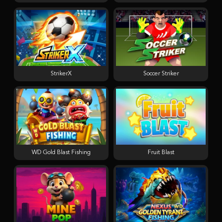
StrikerX
Soccer Striker
WD Gold Blast Fishing
Fruit Blast