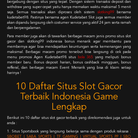
bergabung dengan situs yang tepat. Dengan sistem transaksi deposit dan
withdraw yang super cepat yaitu hanya memakan waktu maksimal 5 menit
saja. Semua transaksi akan diproses oleh sistem
slotking99
bersama
kudetabet98. Pastinya bersama agen Kudetabet Slot juga semua member
akan dipandu langsung oleh costumer service yang aktif 24 jam serta ramah
dan berpengalaman.
Para member juga akan di tawarkan berbagai macam jenis promo situs slot
gacor dan slotking99 indonesia bonus menarik agar membantu para
membernya agar bisa mendapatkan keuntungan serta kemenangan yang
maksimal. Berbagai macam promo tersebut bisa langsung di cek pada
menu promosi Agen Kudetabet98 situs
bola 365
yang meliputi bonus
member baru. Bonus deposit harian, bonus cashback mingguan, bonus
refferal, dan berbagai macam Event Menarik yang bisa di klaim setiap
harinya !
10 Daftar Situs Slot Gacor
Terbaik Indonesia Game
Lengkap
Berikut ini 10 daftar situs slot gacor terbaik yang direkomendasi juga untuk
anda :
1. Situs Sportsbook yang langsung bekerja sama dengan produk raksasa :
SBOBET | SABA SPORTS | TF GAMING | VIRTUAL SPORTS PP | SBO