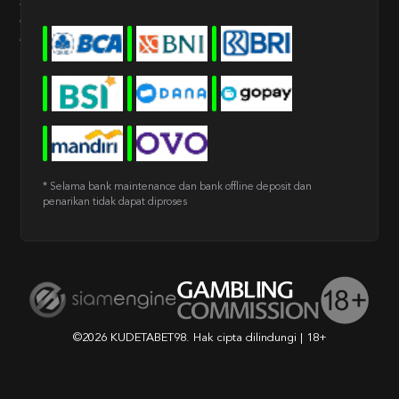
* Selama bank maintenance dan bank offline deposit dan
penarikan tidak dapat diproses
©2026 KUDETABET98. Hak cipta dilindungi | 18+