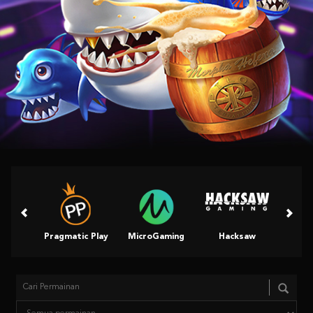
Pragmatic Play
MicroGaming
Hacksaw
King