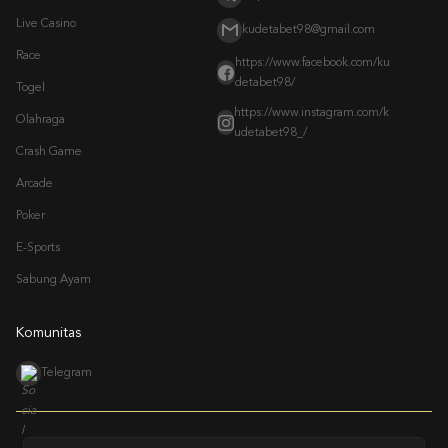
Live Casino
kudetabet98@gmail.com
Race
https://www.facebook.com/ku
detabet98/
Togel
https://www.instagram.com/k
Olahraga
udetabet98_/
Crash Game
Arcade
Poker
E-Sports
Sabung Ayam
Komunitas
Telegram