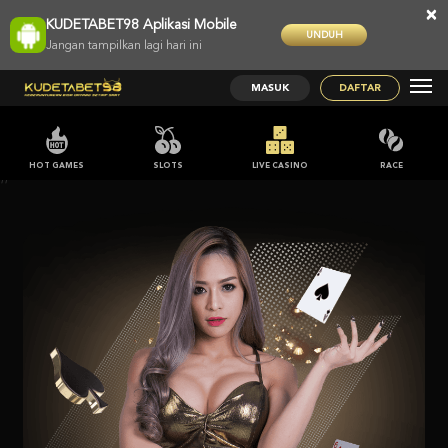
×
KUDETABET98 Aplikasi Mobile
UNDUH
Jangan tampilkan lagi hari ini
MASUK
DAFTAR
HOT GAMES
SLOTS
LIVE CASINO
RACE
;;