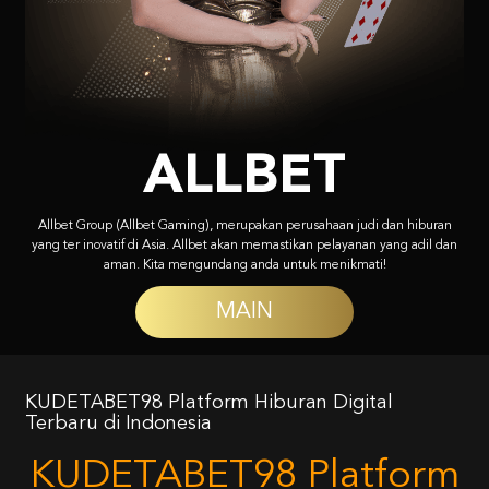
ALLBET
Allbet Group (Allbet Gaming), merupakan perusahaan judi dan hiburan
yang ter inovatif di Asia. Allbet akan memastikan pelayanan yang adil dan
aman. Kita mengundang anda untuk menikmati!
MAIN
KUDETABET98 Platform Hiburan Digital
Terbaru di Indonesia
KUDETABET98 Platform