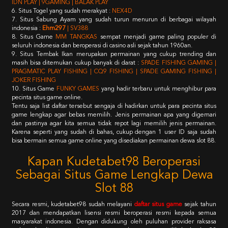
IDN PLAY | 9GAMING | BALAK PLAY
6. Situs Togel yang sudah merakyat :
NEX4D
7. Situs Sabung Ayam yang sudah turun menurun di berbagai wilayah
indonesia :
Ehm297
| SV388
8. Situs Game
MM TANGKAS
sempat menjadi game paling populer di
seluruh indonesia dan beroperasi di casino asli sejak tahun 1960an.
9. Situs Tembak Ikan merupakan permainan yang cukup trending dan
masih bisa ditemukan cukup banyak di darat :
SPADE FISHING GAMING |
PRAGMATIC PLAY FISHING | CQ9 FISHING | SPADE GAMING FISHING |
JOKER FISHING
10. Situs Game
FUNKY GAMES
yang hadir terbaru untuk menghibur para
pecinta situs game online.
Tentu saja list daftar tersebut sengaja di hadirkan untuk para pecinta situs
game lengkap agar bebas memilih. Jenis permainan apa yang digemari
dan pastinya agar kita semua tidak repot lagi memilih jenis permainan.
Karena seperti yang sudah di bahas, cukup dengan 1 user ID saja sudah
bisa bermain semua game online yang disediakan permainan dewa slot 88.
Kapan Kudetabet98 Beroperasi
Sebagai Situs Game Lengkap Dewa
Slot 88
Secara resmi, kudetabet98 sudah melayani
daftar situs game
sejak tahun
2017 dan mendapatkan lisensi resmi beroperasi resmi kepada semua
masyarakat indonesia. Dengan didukung oleh puluhan provider raksasa