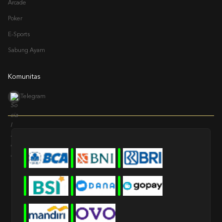
Arcade
Poker
E-Sports
Sabung Ayam
Komunitas
Telegram