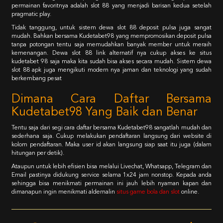
permainan favoritnya adalah slot 88 yang menjadi barisan kedua setelah
pragmatic play.
Tidak tanggung, untuk sistem dewa slot 88 deposit pulsa juga sangat
mudah. Bahkan bersama Kudetabet98 yang mempromosikan deposit pulsa
tanpa potongan tentu saja memudahkan banyak member untuk meraih
kemenangan. Dewa slot 88 link alternatif nya cukup akses ke situs
kudetabet 98 saja maka kita sudah bisa akses secara mudah. Sistem dewa
slot 88 apk juga mengikuti modern nya jaman dan teknologi yang sudah
berkembang pesat
Dimana Cara Daftar Bersama
Kudetabet98 Yang Baik dan Benar
Tentu saja dari segi cara daftar bersama Kudetabet98 sangatlah mudah dan
sederhana saja. Cukup melakukan pendaftaran langsung dari website di
kolom pendaftaran. Maka user id akan langsung siap saat itu juga (dalam
hitungan per detik).
Ataupun untuk lebih efisien bisa melalui Livechat, Whatsapp, Telegram dan
Email pastinya didukung service selama 1x24 jam nonstop. Kepada anda
sehingga bisa menikmati permainan ini jauh lebih nyaman kapan dan
dimanapun ingin menikmati aldernalin
situs game bola dan slot
online.