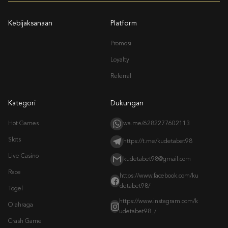
Kebijaksanaan
Platform
Promosi
Loyalty
Referral
Kategori
Dukungan
Hot Games
wa.me/6282277602113
Slots
https://t.me/kudetabet98
Live Casino
kudetabet98@gmail.com
Race
https://www.facebook.com/ku
detabet98/
Togel
https://www.instagram.com/k
Olahraga
udetabet98_/
Crash Game