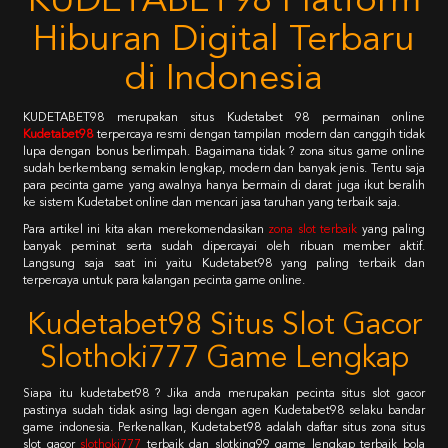
KUDETABET98 Platform
Hiburan Digital Terbaru
di Indonesia
KUDETABET98 merupakan situs Kudetabet 98 permainan online
Kudetabet98
terpercaya resmi dengan tampilan modern dan canggih tidak
lupa dengan bonus berlimpah. Bagaimana tidak ? zona situs game online
sudah berkembang semakin lengkap, modern dan banyak jenis. Tentu saja
para pecinta game yang awalnya hanya bermain di darat juga ikut beralih
ke sistem Kudetabet online dan mencari jasa taruhan yang terbaik saja.
Para artikel ini kita akan merekomendasikan
zona slot terbaik
yang paling
banyak peminat serta sudah dipercayai oleh ribuan member aktif.
Langsung saja saat ini yaitu Kudetabet98 yang paling terbaik dan
terpercaya untuk para kalangan pecinta game online.
Kudetabet98 Situs Slot Gacor
Slothoki777 Game Lengkap
Siapa itu kudetabet98 ? Jika anda merupakan pecinta situs slot gacor
pastinya sudah tidak asing lagi dengan agen Kudetabet98 selaku bandar
game indonesia. Perkenalkan, Kudetabet98 adalah daftar situs zona situs
slot gacor
slothoki777
terbaik dan slotking99 game lengkap terbaik bola