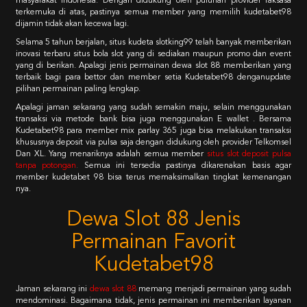
masyarakat indonesia. Dengan didukung oleh puluhan provider raksasa
terkemuka di atas, pastinya semua member yang memilih kudetabet98
dijamin tidak akan kecewa lagi.
Selama 5 tahun berjalan, situs kudeta slotking99 telah banyak memberikan
inovasi terbaru situs bola slot yang di sediakan maupun promo dan event
yang di berikan. Apalagi jenis permainan dewa slot 88 memberikan yang
terbaik bagi para bettor dan member setia Kudetabet98 denganupdate
pilihan permainan paling lengkap.
Apalagi jaman sekarang yang sudah semakin maju, selain menggunakan
transaksi via metode bank bisa juga menggunakan E wallet . Bersama
Kudetabet98 para member mix parlay 365 juga bisa melakukan transaksi
khususnya deposit via pulsa saja dengan didukung oleh provider Telkomsel
Dan XL. Yang menariknya adalah semua member
situs slot deposit pulsa
tanpa potongan
.
Semua ini tersedia pastinya dikarenakan basis agar
member kudetabet 98 bisa terus memaksimalkan tingkat kemenangan
nya.
Dewa Slot 88 Jenis
Permainan Favorit
Kudetabet98
Jaman sekarang ini
dewa slot 88
memang menjadi permainan yang sudah
mendominasi. Bagaimana tidak, jenis permainan ini memberikan layanan