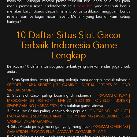
maksimal. Berbagai macam promo tersebut bisa langsung di cek pada
menu promosi Agen Kudetabet98 situs
bola 365
yang meliputi bonus
member baru. Bonus deposit harian, bonus cashback mingguan, bonus
refferal, dan berbagai macam Event Menarik yang bisa di klaim setiap
harinya !
10 Daftar Situs Slot Gacor
Terbaik Indonesia Game
Lengkap
Berikut ini 10 daftar situs slot gacor terbaik yang direkomendasi juga untuk
anda :
1. Situs Sportsbook yang langsung bekerja sama dengan produk raksasa :
SBOBET | SABA SPORTS | TF GAMING | VIRTUAL SPORTS PP | SBO
VIRTUAL SPORTS
2. Situs Slot Gacor paling booming di indonesia :
PRAGMATIC PLAY |
MICROGAMING | PG SOFT | LIVE 22 | SLOT 88 | ION SLOT | JOKER |
SPADE GAMING | HABANERO |
dan puluhan game lainnya.
3. Situs Live Casino paling lengkap dan populer :
ION CASINO | MG LIVE |
EVO GAMING | SEXY BACCARAT | PRETTY GAMING | ASIA GAMING | SBO
CASINO | DREAM GAMING
4. Situs Arcade jenis game ringan yang menghibur :
PRAGMATIC FISHING |
GAMATRON | GIOCCO PLUS | ADVANTPLAY GAMING | CQ9