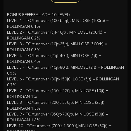
BONUS REFFERAL ADA 10 LEVEL:
LEVEL 1 - TO/turnover (100rb-5jt), MIN LOSE (100rb) =
ROLLINGAN 0.1%
LEVEL 2 - TO/turnover (5jt-10jt) , MIN LOSE (200rb) =
ROLLINGAN 0.2%
LEVEL 3 - TO/turnover (10jt-25jt), MIN LOSE (500rb) =
ROLLINGAN 0.3%
LEVEL 4 - TO/turnover (25jt-40jt), MIN LOSE (1jt) =
ROLLINGAN 0.4%
LEVEL 5 - TO/turnover (40jt-80jt), MINLOSE (2jt) = ROLLINGAN
0.5%
LEVEL 6 - TO/turnover (80jt-150jt), LOSE (5jt) = ROLLINGAN
0.7%
LEVEL 7 - TO/turnover (150jt-220jt), MIN LOSE (10jt) =
ROLLINGAN 1%
LEVEL 8 - TO/turnover (220jt-350jt), MIN LOSE (25jt) =
ROLLINGAN 1.3%
LEVEL 9 - TO/turnover (350jt-700jt), MIN LOSE (50jt) =
ROLLINGAN 1.6%
LEVEL10 - TO/turnover (700jt-1.300jt),MIN LOSE (80jt) =