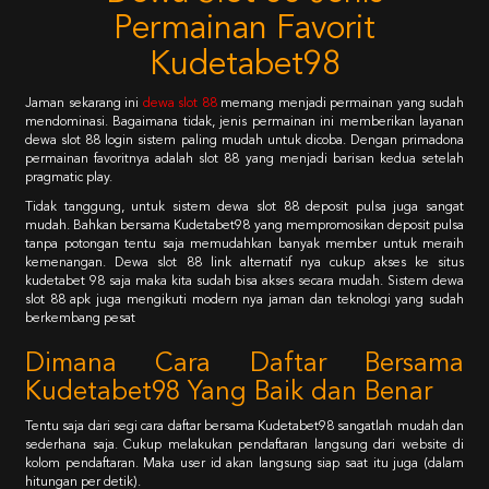
Permainan Favorit
Kudetabet98
Jaman sekarang ini
dewa slot 88
memang menjadi permainan yang sudah
mendominasi. Bagaimana tidak, jenis permainan ini memberikan layanan
dewa slot 88 login sistem paling mudah untuk dicoba. Dengan primadona
permainan favoritnya adalah slot 88 yang menjadi barisan kedua setelah
pragmatic play.
Tidak tanggung, untuk sistem dewa slot 88 deposit pulsa juga sangat
mudah. Bahkan bersama Kudetabet98 yang mempromosikan deposit pulsa
tanpa potongan tentu saja memudahkan banyak member untuk meraih
kemenangan. Dewa slot 88 link alternatif nya cukup akses ke situs
kudetabet 98 saja maka kita sudah bisa akses secara mudah. Sistem dewa
slot 88 apk juga mengikuti modern nya jaman dan teknologi yang sudah
berkembang pesat
Dimana Cara Daftar Bersama
Kudetabet98 Yang Baik dan Benar
Tentu saja dari segi cara daftar bersama Kudetabet98 sangatlah mudah dan
sederhana saja. Cukup melakukan pendaftaran langsung dari website di
kolom pendaftaran. Maka user id akan langsung siap saat itu juga (dalam
hitungan per detik).