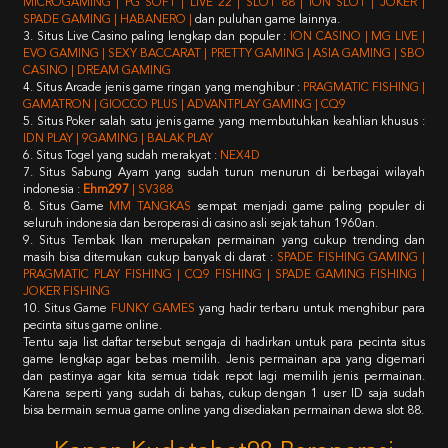
MICROGAMING | PG SOFT | LIVE 22 | SLOT 88 | ION SLOT | JOKER |
SPADE GAMING | HABANERO |
dan puluhan game lainnya.
3. Situs Live Casino paling lengkap dan populer :
ION CASINO | MG LIVE |
EVO GAMING | SEXY BACCARAT | PRETTY GAMING | ASIA GAMING | SBO
CASINO | DREAM GAMING
4. Situs Arcade jenis game ringan yang menghibur :
PRAGMATIC FISHING |
GAMATRON | GIOCCO PLUS | ADVANTPLAY GAMING | CQ9
5. Situs Poker salah satu jenis game yang membutuhkan keahlian khusus :
IDN PLAY | 9GAMING | BALAK PLAY
6. Situs Togel yang sudah merakyat :
NEX4D
7. Situs Sabung Ayam yang sudah turun menurun di berbagai wilayah
indonesia :
Ehm297
| SV388
8. Situs Game
MM TANGKAS
sempat menjadi game paling populer di
seluruh indonesia dan beroperasi di casino asli sejak tahun 1960an.
9. Situs Tembak Ikan merupakan permainan yang cukup trending dan
masih bisa ditemukan cukup banyak di darat :
SPADE FISHING GAMING |
PRAGMATIC PLAY FISHING | CQ9 FISHING | SPADE GAMING FISHING |
JOKER FISHING
10. Situs Game
FUNKY GAMES
yang hadir terbaru untuk menghibur para
pecinta situs game online.
Tentu saja list daftar tersebut sengaja di hadirkan untuk para pecinta situs
game lengkap agar bebas memilih. Jenis permainan apa yang digemari
dan pastinya agar kita semua tidak repot lagi memilih jenis permainan.
Karena seperti yang sudah di bahas, cukup dengan 1 user ID saja sudah
bisa bermain semua game online yang disediakan permainan dewa slot 88.