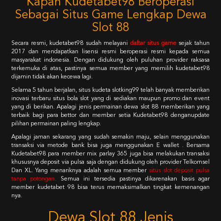
Kapan Kudetabet98 Beroperasi
Sebagai Situs Game Lengkap Dewa
Slot 88
Secara resmi, kudetabet98 sudah melayani
daftar situs game
sejak tahun
2017 dan mendapatkan lisensi resmi beroperasi resmi kepada semua
masyarakat indonesia. Dengan didukung oleh puluhan provider raksasa
terkemuka di atas, pastinya semua member yang memilih kudetabet98
dijamin tidak akan kecewa lagi.
Selama 5 tahun berjalan, situs kudeta slotking99 telah banyak memberikan
inovasi terbaru situs bola slot yang di sediakan maupun promo dan event
yang di berikan. Apalagi jenis permainan dewa slot 88 memberikan yang
terbaik bagi para bettor dan member setia Kudetabet98 denganupdate
pilihan permainan paling lengkap.
Apalagi jaman sekarang yang sudah semakin maju, selain menggunakan
transaksi via metode bank bisa juga menggunakan E wallet . Bersama
Kudetabet98 para member mix parlay 365 juga bisa melakukan transaksi
khususnya deposit via pulsa saja dengan didukung oleh provider Telkomsel
Dan XL. Yang menariknya adalah semua member
situs slot deposit pulsa
tanpa potongan
.
Semua ini tersedia pastinya dikarenakan basis agar
member kudetabet 98 bisa terus memaksimalkan tingkat kemenangan
nya.
Dewa Slot 88 Jenis