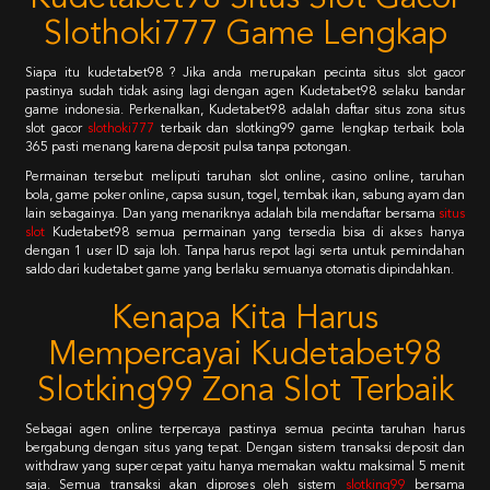
Slothoki777 Game Lengkap
Siapa itu kudetabet98 ? Jika anda merupakan pecinta situs slot gacor
pastinya sudah tidak asing lagi dengan agen Kudetabet98 selaku bandar
game indonesia. Perkenalkan, Kudetabet98 adalah daftar situs zona situs
slot gacor
slothoki777
terbaik dan slotking99 game lengkap terbaik bola
365 pasti menang karena deposit pulsa tanpa potongan.
Permainan tersebut meliputi taruhan slot online, casino online, taruhan
bola, game poker online, capsa susun, togel, tembak ikan, sabung ayam dan
lain sebagainya. Dan yang menariknya adalah bila mendaftar bersama
situs
slot
Kudetabet98 semua permainan yang tersedia bisa di akses hanya
dengan 1 user ID saja loh. Tanpa harus repot lagi serta untuk pemindahan
saldo dari kudetabet game yang berlaku semuanya otomatis dipindahkan.
Kenapa Kita Harus
Mempercayai Kudetabet98
Slotking99 Zona Slot Terbaik
Sebagai agen online terpercaya pastinya semua pecinta taruhan harus
bergabung dengan situs yang tepat. Dengan sistem transaksi deposit dan
withdraw yang super cepat yaitu hanya memakan waktu maksimal 5 menit
saja. Semua transaksi akan diproses oleh sistem
slotking99
bersama