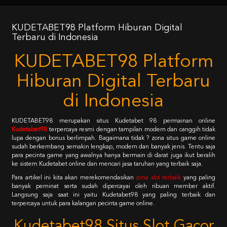
KUDETABET98 Platform Hiburan Digital
Terbaru di Indonesia
KUDETABET98 Platform
Hiburan Digital Terbaru
di Indonesia
KUDETABET98 merupakan situs Kudetabet 98 permainan online
Kudetabet98
terpercaya resmi dengan tampilan modern dan canggih tidak
lupa dengan bonus berlimpah. Bagaimana tidak ? zona situs game online
sudah berkembang semakin lengkap, modern dan banyak jenis. Tentu saja
para pecinta game yang awalnya hanya bermain di darat juga ikut beralih
ke sistem Kudetabet online dan mencari jasa taruhan yang terbaik saja.
Para artikel ini kita akan merekomendasikan
zona slot terbaik
yang paling
banyak peminat serta sudah dipercayai oleh ribuan member aktif.
Langsung saja saat ini yaitu Kudetabet98 yang paling terbaik dan
terpercaya untuk para kalangan pecinta game online.
Kudetabet98 Situs Slot Gacor