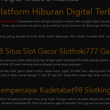
tform Hiburan Digital Terb
e
Kudetabet98
terpercaya resmi dengan tampilan modern dan canggih tidak lupa den
entu saja para pecinta game yang awalnya hanya bermain di darat juga ikut ber
yang paling banyak peminat serta sudah dipercayai oleh ribuan member aktif. Lan
 Situs Slot Gacor Slothoki777 
gacor pastinya sudah tidak asing lagi dengan agen Kudetabet98 selaku bandar game in
ik bola 365 pasti menang karena deposit pulsa tanpa potongan.
e, taruhan bola, game poker online, capsa susun, togel, tembak ikan, sabung ayam 
isa di akses hanya dengan 1 user ID saja loh. Tanpa harus repot lagi serta unt
empercayai Kudetabet98 Slotking
 harus bergabung dengan situs yang tepat. Dengan sistem transaksi deposit dan 
9
bersama kudetabet98. Pastinya bersama agen Kudetabet Slot juga semua member 