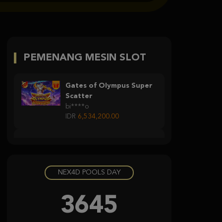
PEMENANG MESIN SLOT
Gates of Olympus Super
Scatter
bi****o
IDR
6,534,200.00
Gates of Olympus
Way of Ninja
FORTUNE GARUDA 500
1000
ro****8
IDR
6,000,000.00
NEX4D POOLS DAY
Gates of Olympus™
3645
caztel****2
IDR
3,824,400.00