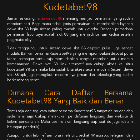
Kudetabet98
Jaman sekarang ini
dewa slot 88
memang menjadi permainan yang sudah
mendominasi. Bagaimana tidak, jenis permainan ini memberikan layanan
dewa slot 88 login sistem paling mudah untuk dicoba. Dengan primadona
permainan favoritnya adalah slot 88 yang menjadi barisan kedua setelah
pragmatic play.
Tidak tanggung, untuk sistem dewa slot 88 deposit pulsa juga sangat
mudah. Bahkan bersama Kudetabet98 yang mempromosikan deposit pulsa
tanpa potongan tentu saja memudahkan banyak member untuk meraih
kemenangan. Dewa slot 88 link alternatif nya cukup akses ke situs
kudetabet 98 saja maka kita sudah bisa akses secara mudah. Sistem dewa
slot 88 apk juga mengikuti modern nya jaman dan teknologi yang sudah
berkembang pesat
Dimana Cara Daftar Bersama
Kudetabet98 Yang Baik dan Benar
Tentu saja dari segi cara daftar bersama Kudetabet98 sangatlah mudah dan
sederhana saja. Cukup melakukan pendaftaran langsung dari website di
kolom pendaftaran. Maka user id akan langsung siap saat itu juga (dalam
hitungan per detik).
Ataupun untuk lebih efisien bisa melalui Livechat, Whatsapp, Telegram dan