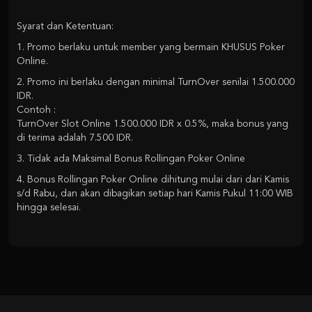
Syarat dan Ketentuan:
1. Promo berlaku untuk member yang bermain KHUSUS Poker
Online.
2. Promo ini berlaku dengan minimal TurnOver senilai 1.500.000
IDR.
Contoh :
TurnOver Slot Online 1.500.000 IDR x 0.5%, maka bonus yang
di terima adalah 7.500 IDR.
3. Tidak ada Maksimal Bonus Rollingan Poker Online
4. Bonus Rollingan Poker Online dihitung mulai dari dari Kamis
s/d Rabu, dan akan dibagikan setiap hari Kamis Pukul 11:00 WIB
hingga selesai.