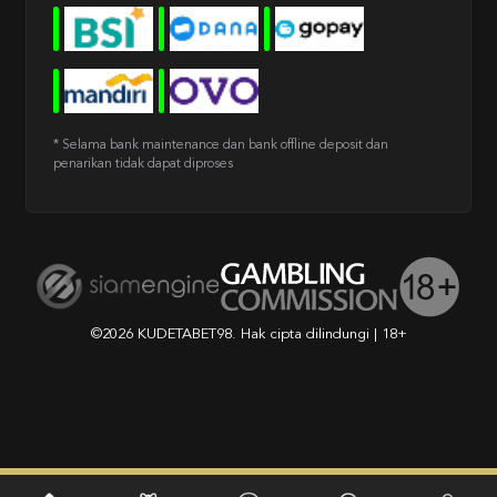
* Selama bank maintenance dan bank offline deposit dan
penarikan tidak dapat diproses
©2026 KUDETABET98. Hak cipta dilindungi | 18+