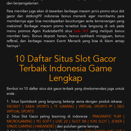
dan berpengalaman.
Para member juga akan di tawarkan berbagai macam jenis promo situs slot
gacor dan slotking99 indonesia bonus menarik agar membantu para
membernya agar bisa mendapatkan keuntungan serta kemenangan yang
maksimal. Berbagai macam promo tersebut bisa langsung di cek pada
menu promosi Agen Kudetabet98 situs
bola 365
yang meliputi bonus
member baru. Bonus deposit harian, bonus cashback mingguan, bonus
refferal, dan berbagai macam Event Menarik yang bisa di klaim setiap
harinya !
10 Daftar Situs Slot Gacor
Terbaik Indonesia Game
Lengkap
Berikut ini 10 daftar situs slot gacor terbaik yang direkomendasi juga untuk
anda :
1. Situs Sportsbook yang langsung bekerja sama dengan produk raksasa :
SBOBET | SABA SPORTS | TF GAMING | VIRTUAL SPORTS PP | SBO
VIRTUAL SPORTS
2. Situs Slot Gacor paling booming di indonesia :
PRAGMATIC PLAY |
MICROGAMING | PG SOFT | LIVE 22 | SLOT 88 | ION SLOT | JOKER |
SPADE GAMING | HABANERO |
dan puluhan game lainnya.