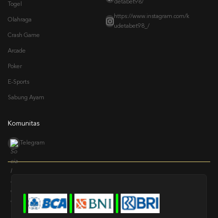
detabet98/
Togel
https://www.instagram.com/k
Olahraga
udetabet98_/
Crash Game
Arcade
Poker
E-Sports
Sabung Ayam
Komunitas
Telegram