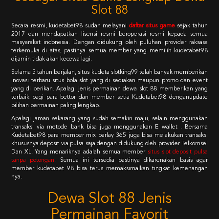
Slot 88
Secara resmi, kudetabet98 sudah melayani
daftar situs game
sejak tahun
2017 dan mendapatkan lisensi resmi beroperasi resmi kepada semua
masyarakat indonesia. Dengan didukung oleh puluhan provider raksasa
terkemuka di atas, pastinya semua member yang memilih kudetabet98
dijamin tidak akan kecewa lagi.
Selama 5 tahun berjalan, situs kudeta slotking99 telah banyak memberikan
inovasi terbaru situs bola slot yang di sediakan maupun promo dan event
yang di berikan. Apalagi jenis permainan dewa slot 88 memberikan yang
terbaik bagi para bettor dan member setia Kudetabet98 denganupdate
pilihan permainan paling lengkap.
Apalagi jaman sekarang yang sudah semakin maju, selain menggunakan
transaksi via metode bank bisa juga menggunakan E wallet . Bersama
Kudetabet98 para member mix parlay 365 juga bisa melakukan transaksi
khususnya deposit via pulsa saja dengan didukung oleh provider Telkomsel
Dan XL. Yang menariknya adalah semua member
situs slot deposit pulsa
tanpa potongan
.
Semua ini tersedia pastinya dikarenakan basis agar
member kudetabet 98 bisa terus memaksimalkan tingkat kemenangan
nya.
Dewa Slot 88 Jenis
Permainan Favorit