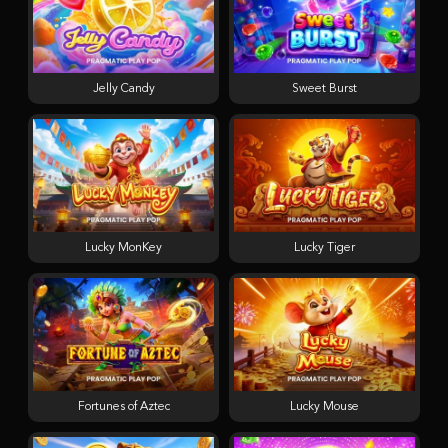
Jelly Candy
Sweet Burst
Lucky MonKey
Lucky Tiger
Fortunes of Aztec
Lucky Mouse