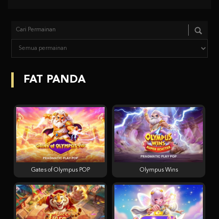
FAT PANDA
Gates of Olympus POP
Olympus Wins