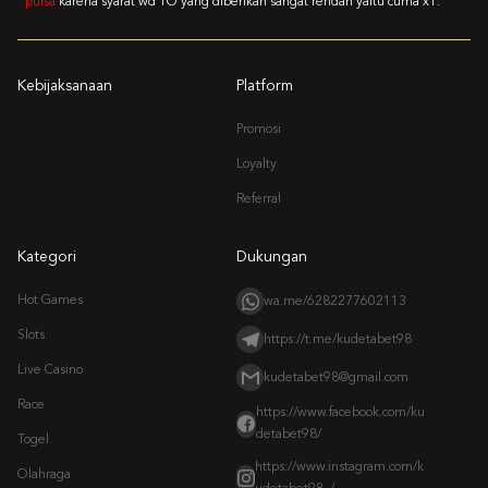
pulsa
karena syarat wd TO yang diberikan sangat rendah yaitu cuma x1.
Kebijaksanaan
Platform
Promosi
Loyalty
Referral
Kategori
Dukungan
Hot Games
wa.me/6282277602113
Slots
https://t.me/kudetabet98
Live Casino
kudetabet98@gmail.com
Race
https://www.facebook.com/ku
detabet98/
Togel
https://www.instagram.com/k
Olahraga