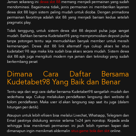
Jaman sekarang ini
dewa slot 88
memang menjadi permainan yang sudah
mendominasi. Bagaimana tidak, jenis permainan ini memberikan layanan
dewa slot 88 login sistem paling mudah untuk dicoba. Dengan primadona
permainan favoritnya adalah slot 88 yang menjadi barisan kedua setelah
pragmatic play.
Tidak tanggung, untuk sistem dewa slot 88 deposit pulsa juga sangat
mudah. Bahkan bersama Kudetabet98 yang mempromosikan deposit pulsa
tanpa potongan tentu saja memudahkan banyak member untuk meraih
kemenangan. Dewa slot 88 link alternatif nya cukup akses ke situs
kudetabet 98 saja maka kita sudah bisa akses secara mudah. Sistem dewa
slot 88 apk juga mengikuti modern nya jaman dan teknologi yang sudah
berkembang pesat
Dimana Cara Daftar Bersama
Kudetabet98 Yang Baik dan Benar
Tentu saja dari segi cara daftar bersama Kudetabet98 sangatlah mudah dan
sederhana saja. Cukup melakukan pendaftaran langsung dari website di
kolom pendaftaran. Maka user id akan langsung siap saat itu juga (dalam
hitungan per detik).
Ataupun untuk lebih efisien bisa melalui Livechat, Whatsapp, Telegram dan
Email pastinya didukung service selama 1x24 jam nonstop. Kepada anda
sehingga bisa menikmati permainan ini jauh lebih nyaman kapan dan
dimanapun ingin menikmati aldernalin
situs game bola dan slot
online.