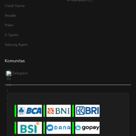
udetabet98_/
Crash Game
Arcade
Poker
E-Sports
Sabung Ayam
Komunitas
Telegram