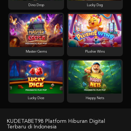
Dino Drop
Lucky Dog
Master Gems
Plushie Wins
Lucky Dice
Happy Nets
KUDETABET98 Platform Hiburan Digital
Terbaru di Indonesia