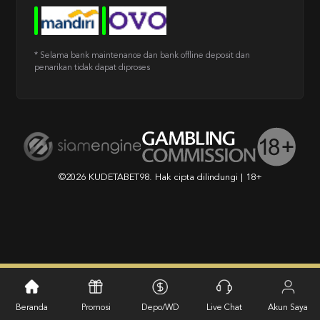
* Selama bank maintenance dan bank offline deposit dan
penarikan tidak dapat diproses
©2026 KUDETABET98. Hak cipta dilindungi | 18+
Beranda
Promosi
Depo/WD
Live Chat
Akun Saya